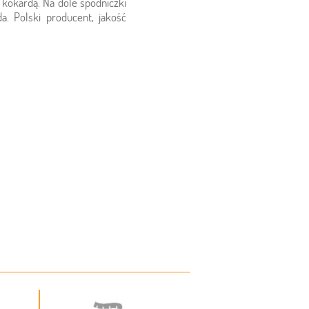
 kokardą. Na dole spódniczki
da. Polski producent, jakość