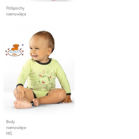
Półśpiochy
niemowlęce
Body
niemowlęce
MIŚ