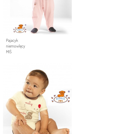
Pajacyk
niemowlęcy
MIŚ