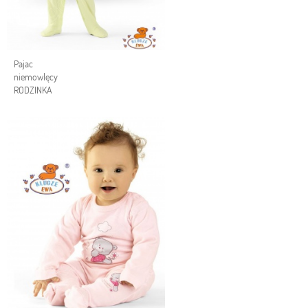
Pajac
niemowlęcy
RODZINKA