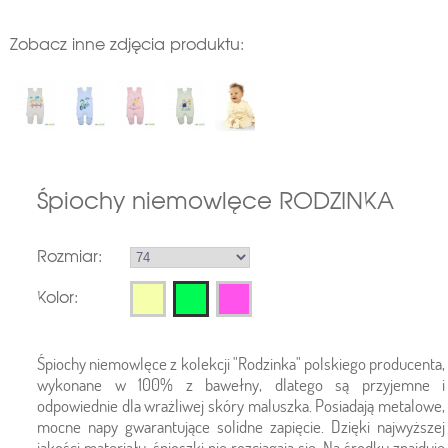
Zobacz inne zdjęcia produktu:
Śpiochy niemowlęce RODZINKA
Rozmiar:
Kolor:
Śpiochy niemowlęce z kolekcji "Rodzinka" polskiego producenta,
wykonane w 100% z bawełny, dlatego są przyjemne i
odpowiednie dla wrażliwej skóry maluszka. Posiadają metalowe,
mocne napy gwarantujące solidne zapięcie. Dzięki najwyższej
jakości materiału, śpioszki nie rozciągają się. Na środku znajduje