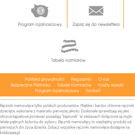
Program lojalnościowy
Zapisz się do newslettera
Tabela rozmiarów
Polityka prywatności
Regulamin
O nas
Bezpieczne Płatności
Tabele rozmiarów
Koszty wysyłki
Program lojalnościowy
Kontakt
Ręczniki niemowlęce tylko polskich producentów. Miękkie i bardzo chłonne ręczniki
dziecięce, wykonane z materiału pierwszej jakości. Doskonale sprawdzają się jako
okrycia kąpielowe ponieważ posiadają "kapturek". W zestawach dołączone są myjki.
Wiele pięknych kolorów do wyboru. Ręcznik niemowlęcy to niezbędny produkt od
pierwszych dni życia dziecka. Zobacz wszystkie ręczniki niemowlęce dostępne na
kiddostate.pl