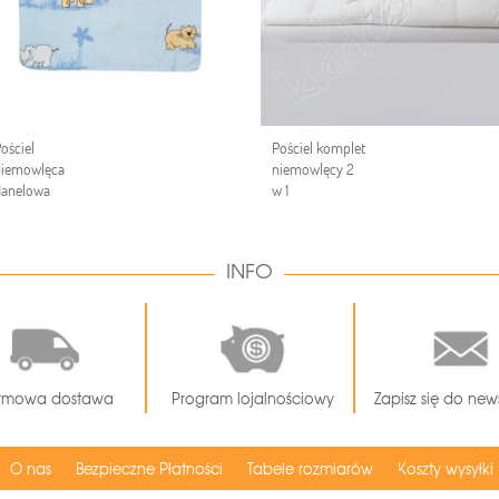
ościel
Pościel komplet
niemowlęca
niemowlęcy 2
lanelowa
w 1
INFO
rmowa dostawa
Program lojalnościowy
Zapisz się do news
O nas
Bezpieczne Płatności
Tabele rozmiarów
Koszty wysyłki