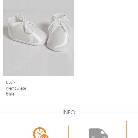
Buciki
niemowlęce
białe
INFO