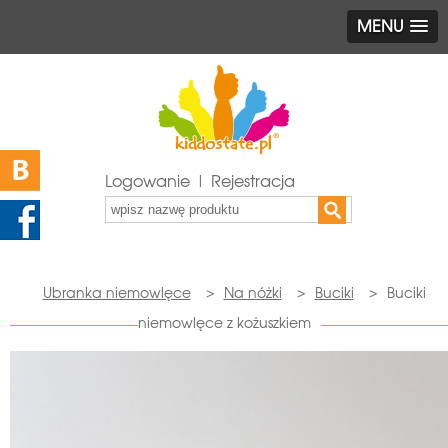
MENU
Logowanie | Rejestracja
Ubranka niemowlęce
>
Na nóżki
>
Buciki
>
Buciki
niemowlęce z kożuszkiem