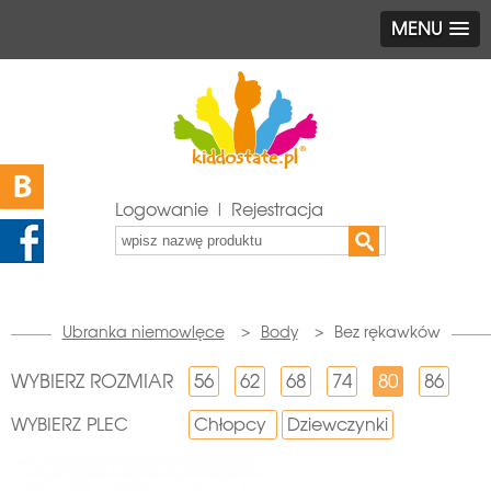
MENU
Logowanie | Rejestracja
Ubranka niemowlęce
>
Body
>
Bez rękawków
WYBIERZ ROZMIAR
56
62
68
74
80
86
WYBIERZ PLEC
Chłopcy
Dziewczynki