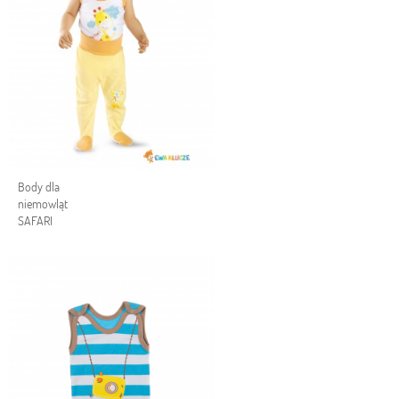
Body dla
niemowląt
SAFARI