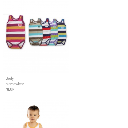
Body
niemowlęce
NEON