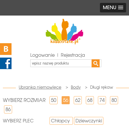
MENU
Logowanie | Rejestracja
Ubranka niemowlęce
>
Body
>
Długi rękaw
WYBIERZ ROZMIAR
50
56
62
68
74
80
86
WYBIERZ PLEC
Chłopcy
Dziewczynki