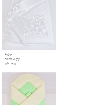
Rożek
niemowlęcy
satynowy