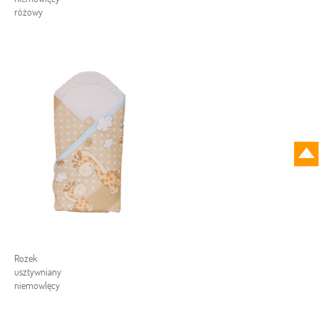
różowy
Rożek
usztywniany
niemowlęcy