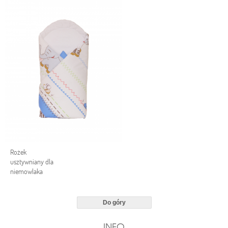
Rożek
usztywniany dla
niemowlaka
Do góry
INFO