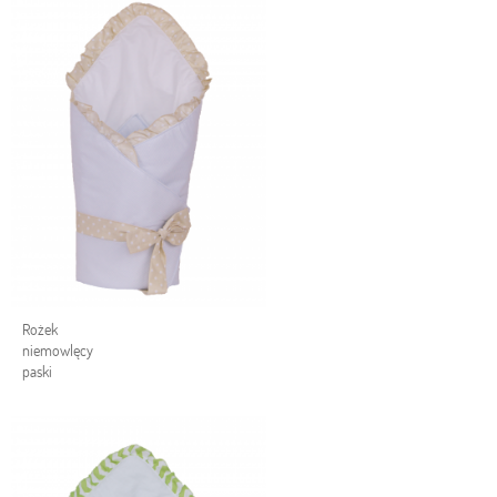
Rożek
niemowlęcy
paski