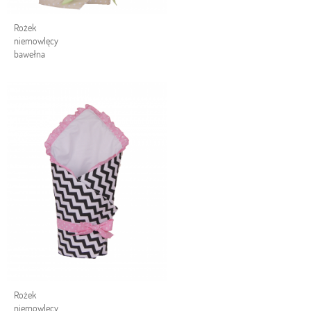
Rożek
niemowlęcy
bawełna
Rożek
niemowlęcy