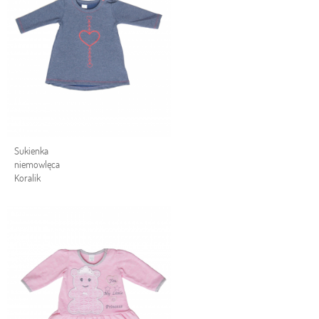
Sukienka
niemowlęca
Koralik