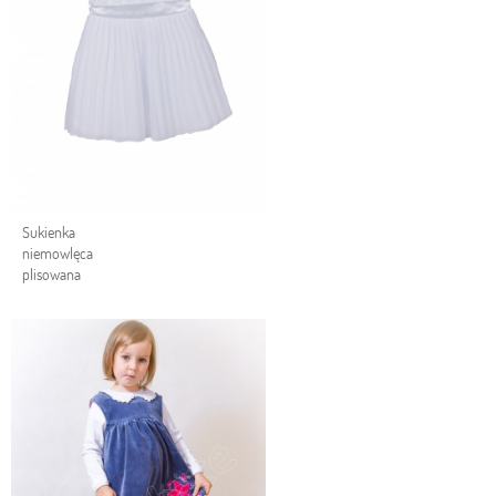
Sukienka
niemowlęca
plisowana