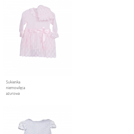
Sukienka
niemowlęca
ażurowa