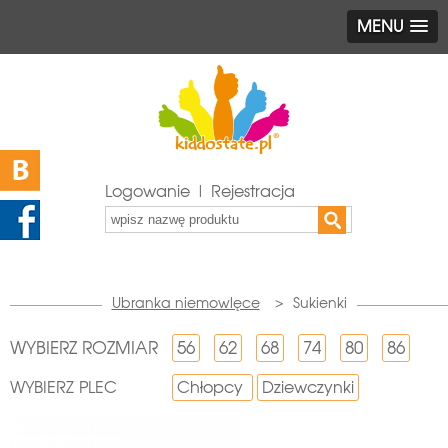
MENU
Logowanie | Rejestracja
Ubranka niemowlęce
>
Sukienki
WYBIERZ ROZMIAR
56
62
68
74
80
86
WYBIERZ PLEC
Chłopcy
Dziewczynki