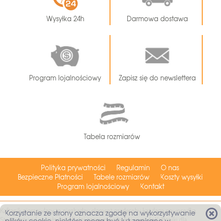
Wysyłka 24h
Darmowa dostawa
Program lojalnościowy
Zapisz się do newslettera
Tabela rozmiarów
Polityka prywatności
Regulamin
O nas
Bezpieczne Płatności
Tabele rozmiarów
Koszty wysyłki
Program lojalnościowy
Kontakt
Kaftanik niemowlęcy to niezbędny element garderoby każdego noworodka.
Korzystanie ze strony oznacza zgodę na wykorzystywanie
Stosowany od najmłodszych dni zapewnia ciepło i wygodę.Kaftaniki dla