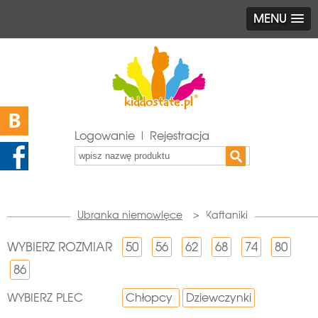
MENU
Logowanie | Rejestracja
Ubranka niemowlęce
>
Kaftaniki
WYBIERZ ROZMIAR
50
56
62
68
74
80
86
WYBIERZ PLEC
Chłopcy
Dziewczynki