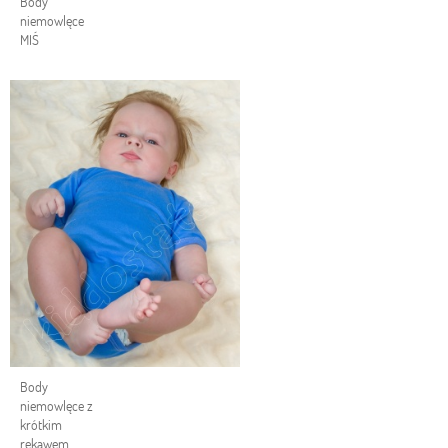
Body
niemowlęce
MIŚ
Body
niemowlęce z
krótkim
rękawem