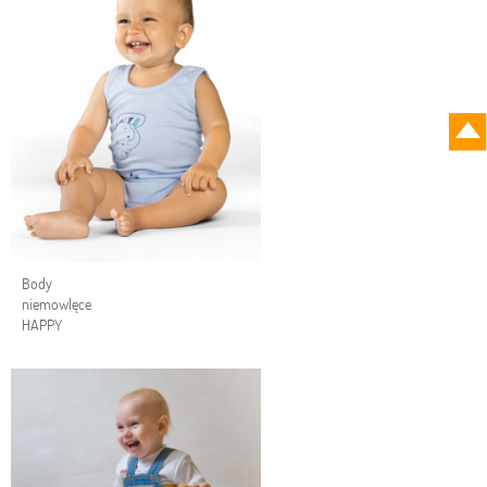
Body
niemowlęce
HAPPY