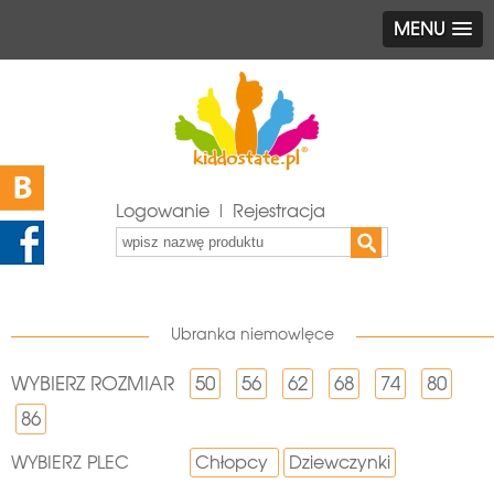
MENU
Logowanie | Rejestracja
Ubranka niemowlęce
WYBIERZ ROZMIAR
50
56
62
68
74
80
86
WYBIERZ PLEC
Chłopcy
Dziewczynki