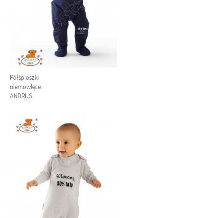
Półśpioszki
niemowlęce
ANDRUS