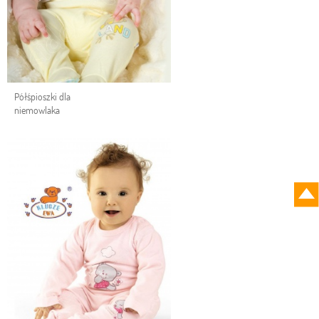
Półśpioszki dla
niemowlaka