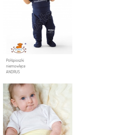
Półśpioszki
niemowlęce
ANDRUS