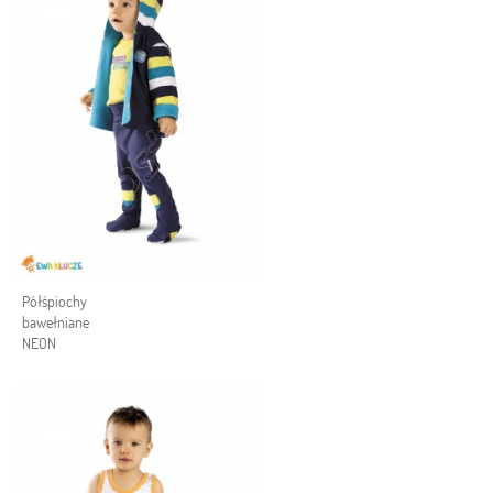
Półśpiochy
bawełniane
NEON