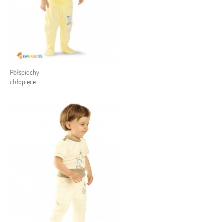
Półśpiochy
chłopięce