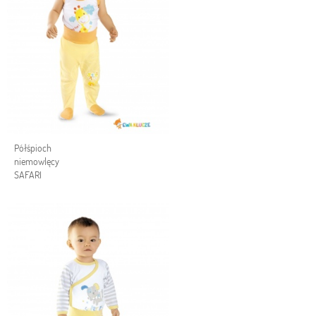
Półśpioch
niemowlęcy
SAFARI