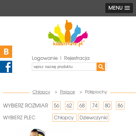
MENU
Logowanie | Rejestracja
Chłopcy
>
Pajace
>
Półśpiochy
WYBIERZ ROZMIAR
56
62
68
74
80
86
WYBIERZ PLEC
Chłopcy
Dziewczynki