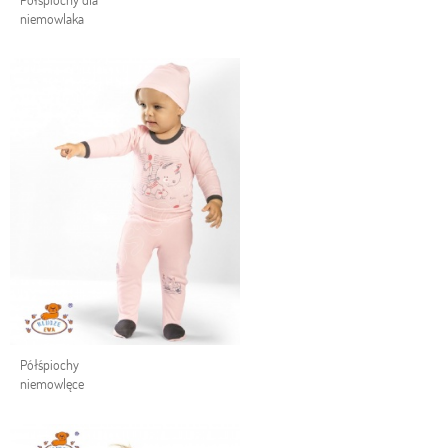
niemowlaka
Półśpiochy
niemowlęce