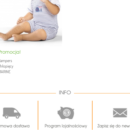
Promocja!
Rampers
hłopięcy
MARINE
INFO
rmowa dostawa
Program lojalnościowy
Zapisz się do news