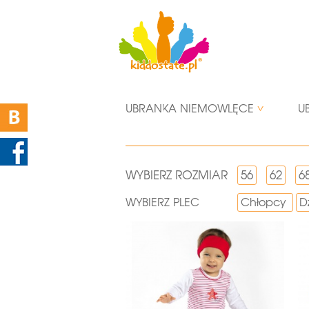
UBRANKA NIEMOWLĘCE
U
WYBIERZ ROZMIAR
56
62
6
WYBIERZ PLEC
Chłopcy
D