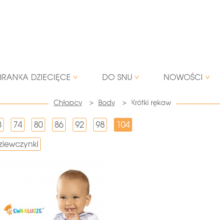
BRANKA DZIECIĘCE
DO SNU
NOWOŚCI
Chłopcy
>
Body
>
Krótki rękaw
8
74
80
86
92
98
104
ziewczynki