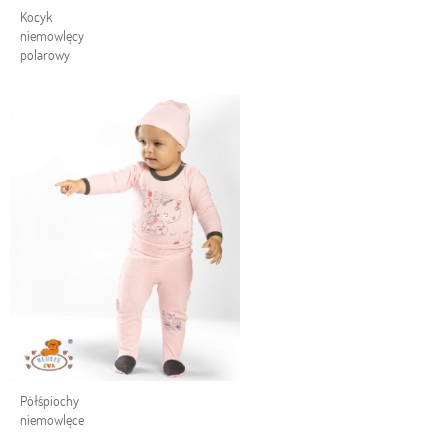
Kocyk
niemowlęcy
polarowy
Półśpiochy
niemowlęce