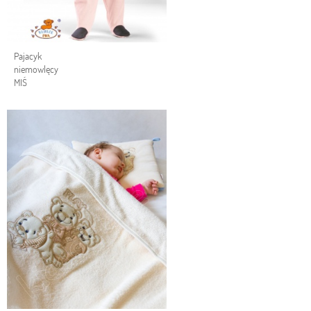
Pajacyk
niemowlęcy
MIŚ