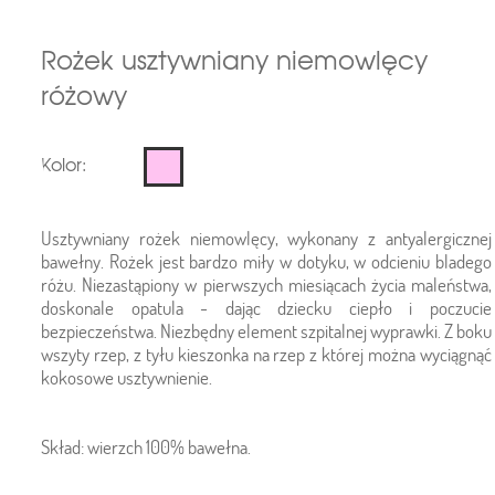
Rożek usztywniany niemowlęcy
różowy
Kolor:
Usztywniany rożek niemowlęcy, wykonany z antyalergicznej
bawełny. Rożek jest bardzo miły w dotyku, w odcieniu bladego
różu. Niezastąpiony w pierwszych miesiącach życia maleństwa,
doskonale opatula - dając dziecku ciepło i poczucie
bezpieczeństwa. Niezbędny element szpitalnej wyprawki. Z boku
wszyty rzep, z tyłu kieszonka na rzep z której można wyciągnąć
kokosowe usztywnienie.
Skład: wierzch 100% bawełna.