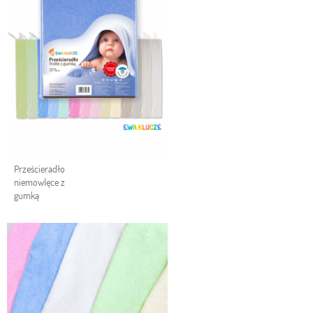
Prześcieradło
niemowlęce z
gumką