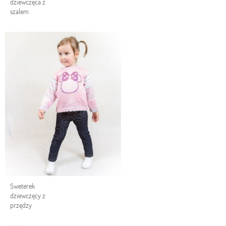
dziewczęca z
szalem
Sweterek
dziewczęcy z
przędzy