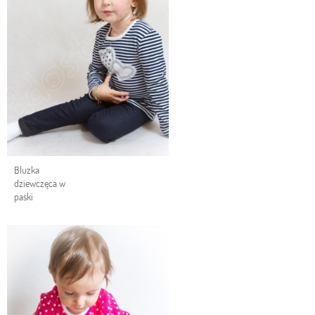
Bluzka
dziewczęca w
paski