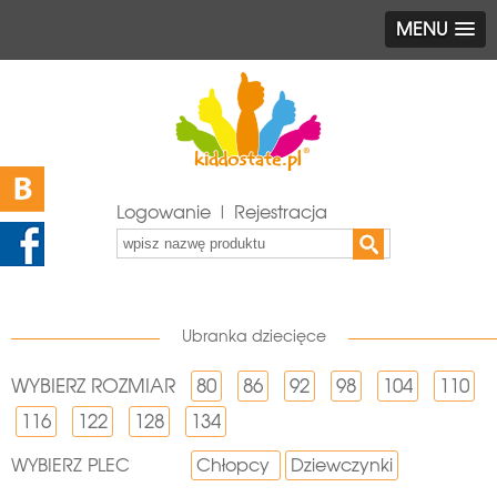
MENU
Logowanie | Rejestracja
Ubranka dziecięce
WYBIERZ ROZMIAR
80
86
92
98
104
110
116
122
128
134
WYBIERZ PLEC
Chłopcy
Dziewczynki