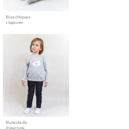
Bluza chłopięca
z kapturem
Bluzeczka dla
dziewczynki