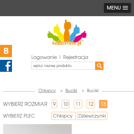
MENU
Logowanie | Rejestracja
Chłopcy
>
Buciki
>
Buciki
WYBIERZ ROZMIAR
9
10
11
12
13
WYBIERZ PLEC
Chłopcy
Dziewczynki