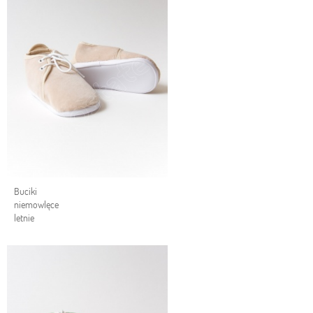
Buciki
niemowlęce
letnie