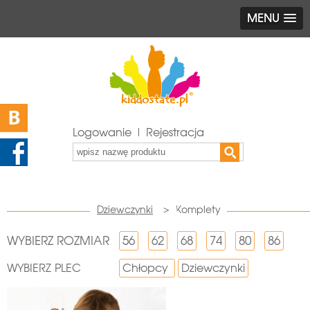
MENU
Logowanie | Rejestracja
Dziewczynki
>
Komplety
WYBIERZ ROZMIAR
56
62
68
74
80
86
WYBIERZ PLEC
Chłopcy
Dziewczynki