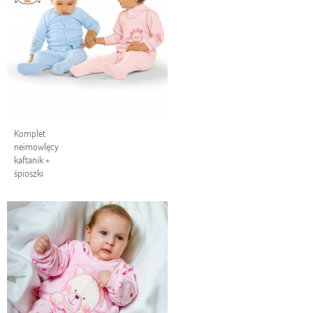
Komplet
neimowlęcy
kaftanik +
śpioszki